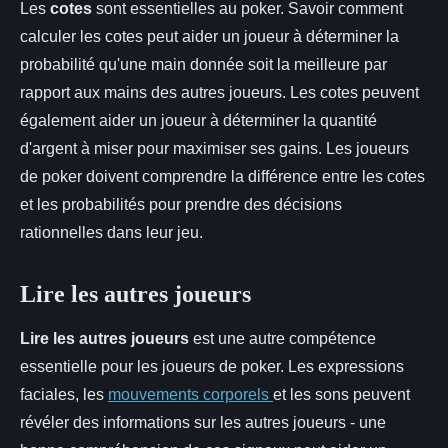
Les
cotes
sont essentielles au poker. Savoir comment
calculer les cotes peut aider un joueur à déterminer la
probabilité qu'une main donnée soit la meilleure par
rapport aux mains des autres joueurs. Les cotes peuvent
également aider un joueur à déterminer la quantité
d'argent à miser pour maximiser ses gains. Les joueurs
de poker doivent comprendre la différence entre les cotes
et les probabilités pour prendre des décisions
rationnelles dans leur jeu.
Lire les autres joueurs
Lire les autres joueurs
est une autre compétence
essentielle pour les joueurs de poker. Les expressions
faciales, les
mouvements corporels
et les sons peuvent
révéler des informations sur les autres joueurs - une