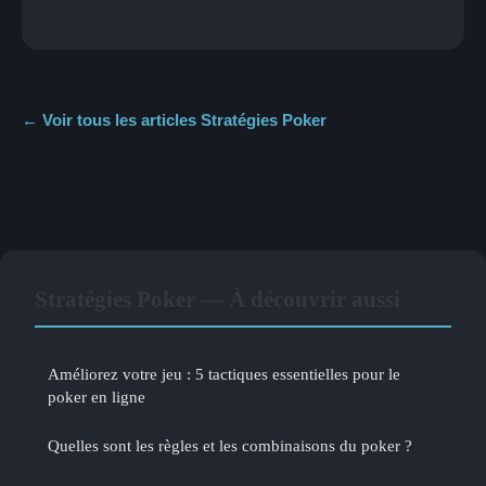
← Voir tous les articles Stratégies Poker
Stratégies Poker — À découvrir aussi
Améliorez votre jeu : 5 tactiques essentielles pour le
poker en ligne
Quelles sont les règles et les combinaisons du poker ?