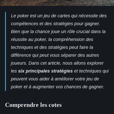
Le poker est un jeu de cartes qui nécessite des
compétences et des stratégies pour gagner.
Bien que la chance joue un rôle crucial dans la
réussite au poker, la compréhension des
techniques et des stratégies peut faire la
différence qui peut vous séparer des autres
joueurs. Dans cet article, nous allons explorer
les
six principales stratégies
et techniques qui
peuvent vous aider à améliorer votre jeu de
poker et à augmenter vos chances de gagner.
Comprendre les cotes